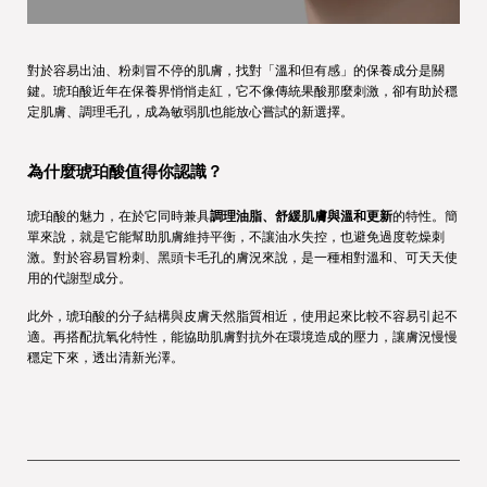
對於容易出油、粉刺冒不停的肌膚，找對「溫和但有感」的保養成分是關
鍵。琥珀酸近年在保養界悄悄走紅，它不像傳統果酸那麼刺激，卻有助於穩
定肌膚、調理毛孔，成為敏弱肌也能放心嘗試的新選擇。
為什麼琥珀酸值得你認識？
琥珀酸的魅力，在於它同時兼具
調理油脂、舒緩肌膚與溫和更新
的特性。簡
單來說，就是它能幫助肌膚維持平衡，不讓油水失控，也避免過度乾燥刺
激。對於容易冒粉刺、黑頭卡毛孔的膚況來說，是一種相對溫和、可天天使
用的代謝型成分。
此外，琥珀酸的分子結構與皮膚天然脂質相近，使用起來比較不容易引起不
適。再搭配抗氧化特性，能協助肌膚對抗外在環境造成的壓力，讓膚況慢慢
穩定下來，透出清新光澤。