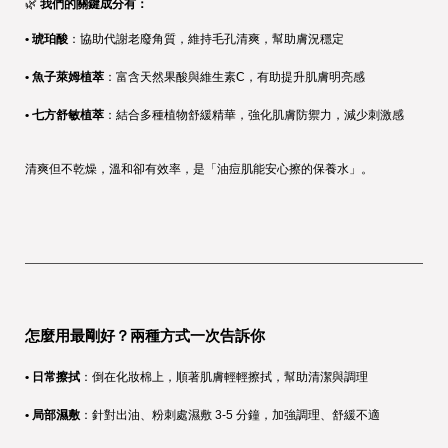
🌿 
我們的關鍵成分有：
• 琥珀酸
：協助代謝老廢角質，維持毛孔清爽，幫助膚況穩定
• 魚子萊姆植萃
：富含天然果酸與維生素C，有助提升肌膚明亮感
• 七方舒敏植萃
：結合多種植物舒緩精華，強化肌膚防禦力，減少刺激感
清爽但不乾燥，溫和卻有效率，是「油痘肌能安心擦的保養水」。
怎麼用最剛好？兩種方式一次告訴你
• 日常擦拭
：倒在化妝棉上，順著肌膚輕輕擦拭，幫助清潔與調理
• 局部濕敷
：針對出油、粉刺處濕敷 3-5 分鐘，加強調理、舒緩不適