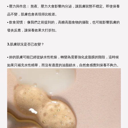
• 
壓力與作息： 熬夜、壓力大會影響內分泌，讓肌膚狀態不穩定。即使保養
品不變，肌膚也會表現得比較差。
• 
飲食習慣： 像我們之前提到的，高糖高脂食物的攝取，也可能影響肌膚的
發炎反應，讓保養效果大打折扣。
3
.
肌膚狀況是否已改變？
• 
妳的肌膚可能已經從缺水性乾燥，轉變為需要強化皮脂膜的階段
，
這時候
如果只補充水性精華，而沒有適度的油脂鎖水，自然會感覺到保養不夠力。