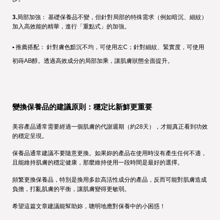
3.
局部加強： 基礎保養品不變，但針對局部的特殊需求（例如暗沉、細紋）
加入高效能的精華，進行「重點式」的加強。
• 
推薦搭配： 針對膚色黯沉不均，可使用左C；針對細紋、緊實度，可使用
初蒔AB醇。透過高效成分的局部加乘，讓肌膚狀態全面提升。
變換保養品的建議原則：穩定比新鮮更重要
美容產品通常需要經過一個肌膚的代謝週期（約28天），才能真正看到功效
的穩定呈現。
保養品通常建議不要隨意更換。如果妳的產品在使用時沒有產生任何不適，
且能維持肌膚的穩定健康，那麼維持使用一段時間是最好的選擇。
頻繁更換保養品，特別是換用多款高活性成分的產品，反而可能對肌膚造成
負擔，打亂肌膚的平衡，讓肌膚變得更敏弱。
希望這篇文章建議能幫助妳，聰明地應對保養中的小困惑！