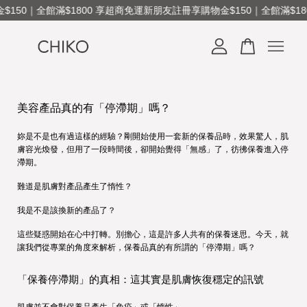
150｜全館滿$1800 享超商免運
新朋友註冊享購物金$150｜全館滿$18
您的購物車目前還是空的。
美容產品真的有「停滯期」嗎？
繼續購物
妳是不是也有過這樣的經驗？剛開始使用一套新的保養品時，效果驚人，肌
膚容光煥發，但用了一段時間後，卻開始覺得「無感」了，彷彿保養進入停
滯期。
難道是肌膚對產品產生了惰性？
我是不是該換新的產品了？
這些疑惑開始在心中打轉。別擔心，這是許多人共有的保養迷思。今天，就
讓我們從專業的角度來解析，保養品真的有所謂的「停滯期」嗎？
「保養停滯期」的真相：這其實是肌膚恢復穩定的訊號
肌膚並不會對保養品產生「免疫」或「惰性」。