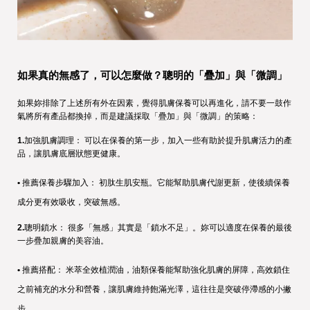
如果真的無感了，可以怎麼做？聰明的「疊加」與「微調」
如果妳排除了上述所有外在因素，覺得肌膚保養可以再進化，請不要一鼓作
氣將所有產品都換掉，而是建議採取「疊加」與「微調」的策略：
1.
加強肌膚調理： 可以在保養的第一步，加入一些有助於提升肌膚活力的產
品，讓肌膚底層狀態更健康。
• 
推薦保養步驟加入： 初肽生肌安瓶。它能幫助肌膚代謝更新，使後續保養
成分更有效吸收，突破無感。
2.
聰明鎖水： 很多「無感」其實是「鎖水不足」。妳可以適度在保養的最後
一步疊加親膚的美容油。
• 
推薦搭配： 米萃全效植潤油，油類保養能幫助強化肌膚的屏障，高效鎖住
之前補充的水分和營養，讓肌膚維持飽滿光澤，這往往是突破停滯感的小撇
步。