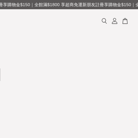
享購物金$150｜全館滿$1800 享超商免運
新朋友註冊享購物金$150｜全