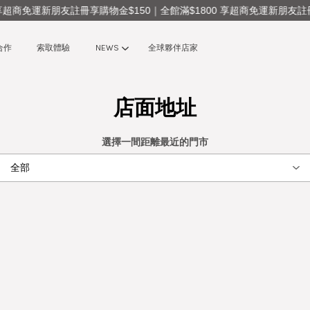
享超商免運
新朋友註冊享購物金$150｜全館滿$1800 享超商免運
新朋友註冊
合作
索取體驗
NEWS
全球夥伴店家
店面地址
您的購物車目前還是空的。
選擇一間距離最近的門市
繼續購物