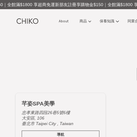
｜全館滿$1800 享超商免運
新朋友註冊享購物金$150｜全館滿$1800 
About
商品
保養知識
同業
芊姿SPA美學
忠孝東路四段26巷5號6樓
大安區, 106
臺北市 Taipei City , Taiwan
導航